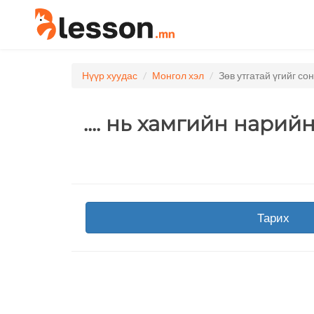
Нүүр хуудас
Монгол хэл
Зөв утгатай үгийг со
.... нь хамгийн нари
Тарих