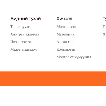
Бидний тухай
Хичээл
Т
Танилцуулга
Монгол хэл
Г
Хамтран ажиллах
Математик
Х
Ивээн тэтгэгч
Англи хэл
Мэдээ, мэдээлэл
Компьютер
Монгол ёс хүмүүжил