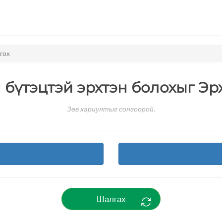
нгох
йн бүтэцтэй эрхтэн болохыг Э
Зөв хариултыг сонгоорой.
Шалгах