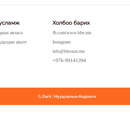
усламж
Холбоо барих
арын авлага
fb.com/www.bbe.mn
удалдан авалт
Instagram
info@blesson.mn
+976-99141394
Dark
|
Нууцлалын бодлого