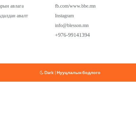
арын авлага
fb.com/www.bbe.mn
удалдан авалт
Instagram
info@blesson.mn
+976-99141394
Dark
|
Нууцлалын бодлого