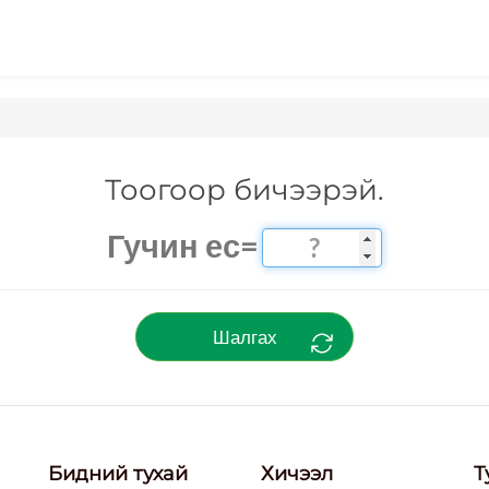
Тоогоор бичээрэй.
Гучин ес=
Шалгах
Бидний тухай
Хичээл
Т