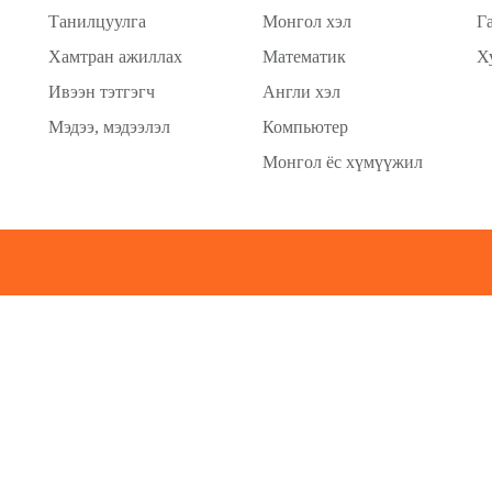
Танилцуулга
Монгол хэл
Г
Хамтран ажиллах
Математик
Х
Ивээн тэтгэгч
Англи хэл
Мэдээ, мэдээлэл
Компьютер
Монгол ёс хүмүүжил