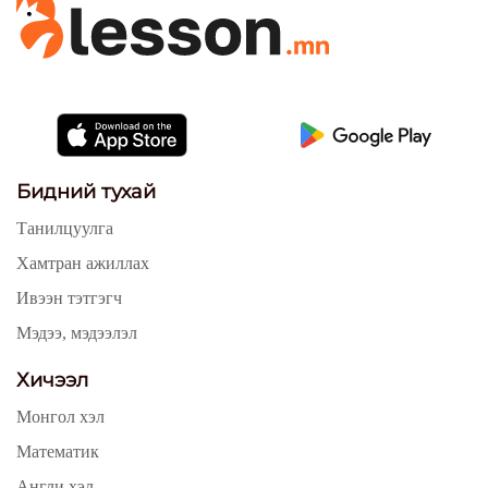
Бидний тухай
Танилцуулга
Хамтран ажиллах
Ивээн тэтгэгч
Мэдээ, мэдээлэл
Хичээл
Монгол хэл
Математик
Англи хэл