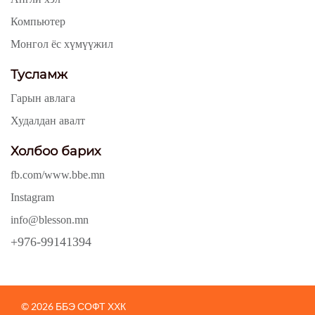
Компьютер
Монгол ёс хүмүүжил
Тусламж
Гарын авлага
Худалдан авалт
Холбоо барих
fb.com/www.bbe.mn
Instagram
info@blesson.mn
+976-99141394
© 2026 ББЭ СОФТ ХХК