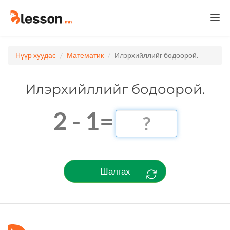
Togg
navi
Нүүр хуудас
Математик
Илэрхийллийг бодоорой.
Илэрхийллийг бодоорой.
2 - 1=
Шалгах