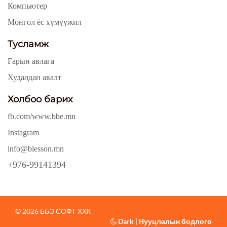
Компьютер
Монгол ёс хүмүүжил
Тусламж
Гарын авлага
Худалдан авалт
Холбоо барих
fb.com/www.bbe.mn
Instagram
info@blesson.mn
+976-99141394
© 2026 ББЭ СОФТ ХХК
Dark
|
Нууцлалын бодлого