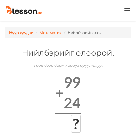
Togg
navi
Нүүр хуудас
Математик
Нийлбэрийг олох
Нийлбэрийг олоорой.
Тоон дээр дарж хариуг оруулна уу.
99
+
24
?