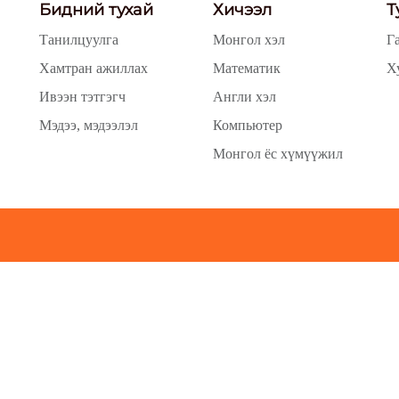
Бидний тухай
Хичээл
Т
Танилцуулга
Монгол хэл
Г
Хамтран ажиллах
Математик
Х
Ивээн тэтгэгч
Англи хэл
Мэдээ, мэдээлэл
Компьютер
Монгол ёс хүмүүжил