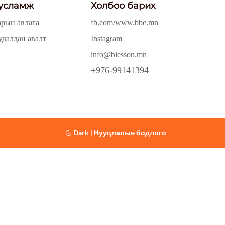
усламж
Холбоо барих
арын авлага
fb.com/www.bbe.mn
удалдан авалт
Instagram
info@blesson.mn
+976-99141394
Dark
|
Нууцлалын бодлого