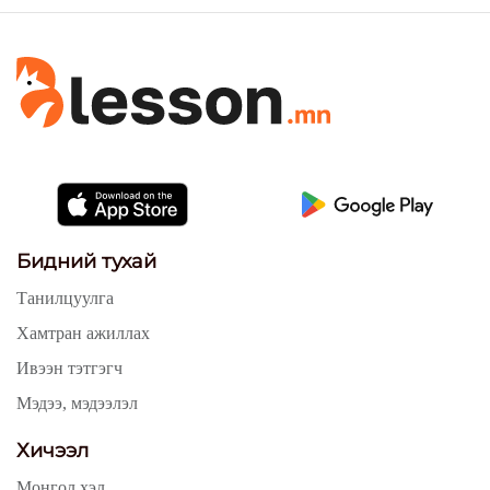
Бидний тухай
Танилцуулга
Хамтран ажиллах
Ивээн тэтгэгч
Мэдээ, мэдээлэл
Хичээл
Монгол хэл