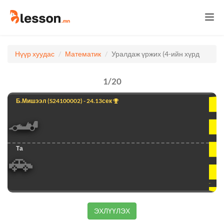
Togg
navi
Нүүр хуудас
Математик
Уралдаж үржих (4-ийн хүрд
1
/
20
Б.Мишээл
(S24100002) - 24.13сек
🏎️
Та
🚗
ЭХЛҮҮЛЭХ