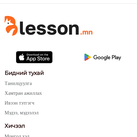
Бидний тухай
Танилцуулга
Хамтран ажиллах
Ивээн тэтгэгч
Мэдээ, мэдээлэл
Хичээл
Монгол хэл