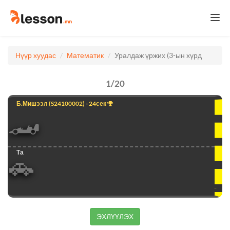
Togg
navi
Нүүр хуудас
Математик
Уралдаж үржих (3-ын хүрд
1
/
20
Б.Мишээл
(S24100002) - 24сек
🏎️
Та
🚗
ЭХЛҮҮЛЭХ