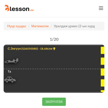
Togg
navi
Нүүр хуудас
Математик
Уралдаж үржих (2-ын хүрд
1
/
20
С.Энгүүн
(S26050080) - 18.68сек
🏎️
Та
🚗
ЭХЛҮҮЛЭХ