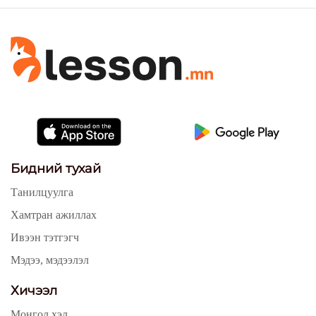
Бидний тухай
Танилцуулга
Хамтран ажиллах
Ивээн тэтгэгч
Мэдээ, мэдээлэл
Хичээл
Монгол хэл