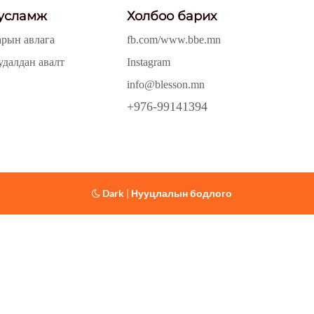
усламж
Холбоо барих
арын авлага
fb.com/www.bbe.mn
удалдан авалт
Instagram
info@blesson.mn
+976-99141394
Dark
|
Нууцлалын бодлого