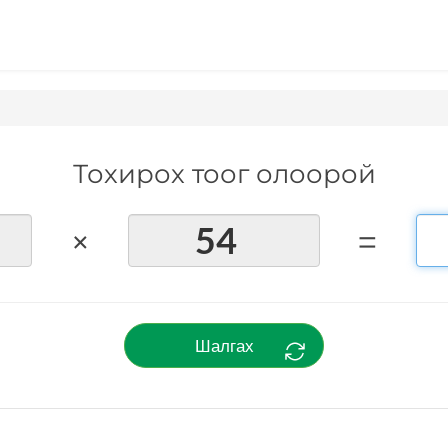
Тохирох тоог олоорой
×
=
Шалгах