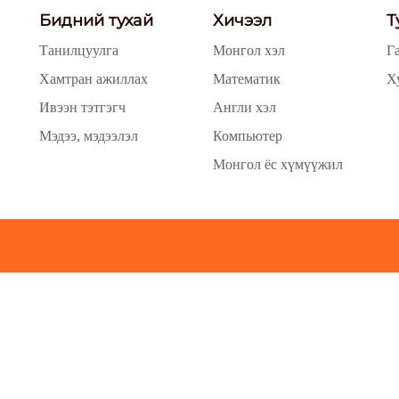
Бидний тухай
Хичээл
Т
Танилцуулга
Монгол хэл
Г
Хамтран ажиллах
Математик
Х
Ивээн тэтгэгч
Англи хэл
Мэдээ, мэдээлэл
Компьютер
Монгол ёс хүмүүжил