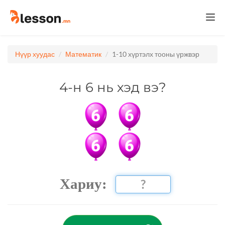
Togg
navi
Нүүр хуудас
Математик
1-10 хүртэлх тооны үржвэр
4-н 6 нь хэд вэ?
Хариу: