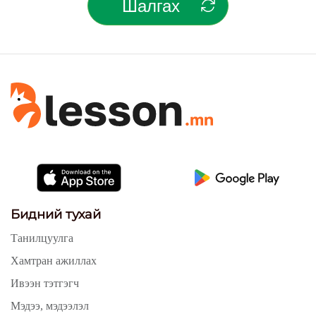
Шалгах
Бидний тухай
Танилцуулга
Хамтран ажиллах
Ивээн тэтгэгч
Мэдээ, мэдээлэл