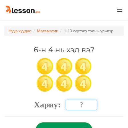
Togg
navi
Нүүр хуудас
Математик
1-10 хүртэлх тооны үржвэр
6-н 4 нь хэд вэ?
Хариу: