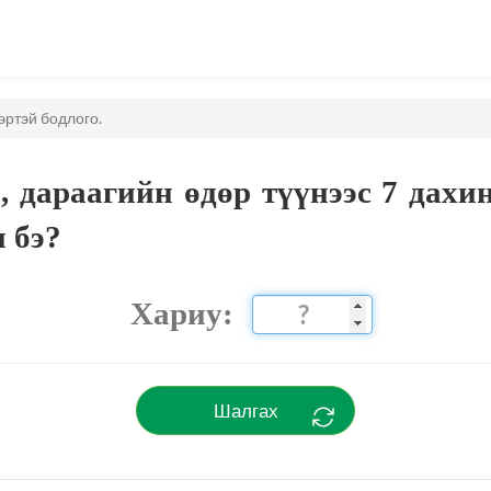
эртэй бодлого.
 дараагийн өдөр түүнээс 7 дахи
н бэ?
Хариу:
Шалгах