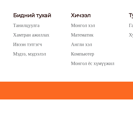
Бидний тухай
Хичээл
Т
Танилцуулга
Монгол хэл
Г
Хамтран ажиллах
Математик
Х
Ивээн тэтгэгч
Англи хэл
Мэдээ, мэдээлэл
Компьютер
Монгол ёс хүмүүжил