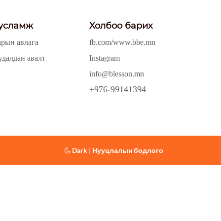
усламж
Холбоо барих
арын авлага
fb.com/www.bbe.mn
удалдан авалт
Instagram
info@blesson.mn
+976-99141394
Dark
|
Нууцлалын бодлого