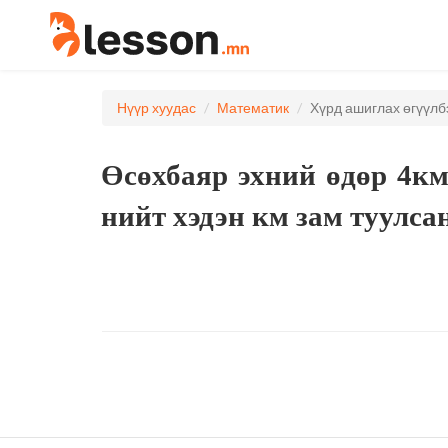
Нүүр хуудас
Математик
Хүрд ашиглах өгүүлб
Өсөхбаяр эхний өдөр 4км,
нийт хэдэн км зам туулса