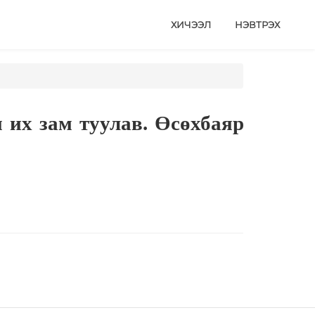
ХИЧЭЭЛ
НЭВТРЭХ
н их зам туулав. Өсөхбаяр