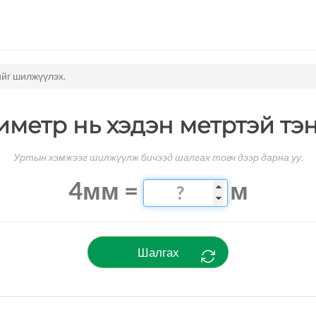
йг шилжүүлэх.
иметр нь хэдэн метртэй тэн
Уртын хэмжээг шилжүүлж бичээд шалгах товч дээр дарна уу.
4мм =
м
Шалгах