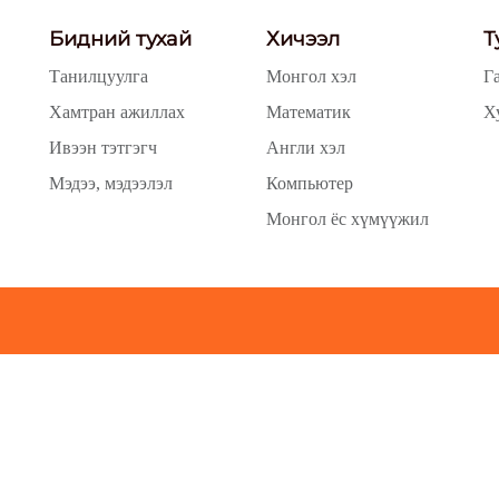
Бидний тухай
Хичээл
Т
Танилцуулга
Монгол хэл
Г
Хамтран ажиллах
Математик
Х
Ивээн тэтгэгч
Англи хэл
Мэдээ, мэдээлэл
Компьютер
Монгол ёс хүмүүжил