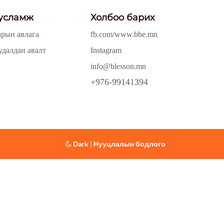
усламж
Холбоо барих
арын авлага
fb.com/www.bbe.mn
удалдан авалт
Instagram
info@blesson.mn
+976-99141394
Dark
|
Нууцлалын бодлого