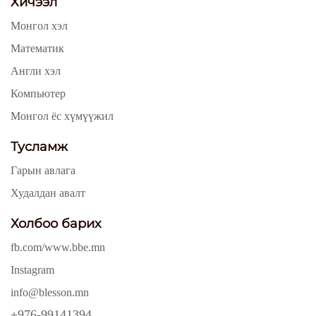
Хичээл
Монгол хэл
Математик
Англи хэл
Компьютер
Монгол ёс хүмүүжил
Тусламж
Гарын авлага
Худалдан авалт
Холбоо барих
fb.com/www.bbe.mn
Instagram
info@blesson.mn
+976-99141394