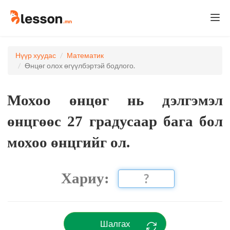
Togg
navi
Нүүр хуудас
Математик
Өнцөг олох өгүүлбэртэй бодлого.
Мохоо өнцөг нь дэлгэмэл
өнцгөөс 27 градусаар бага бол
мохоо өнцгийг ол.
Хариу:
Шалгах