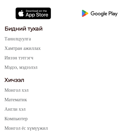
Бидний тухай
Танилцуулга
Хамтран ажиллах
Ивээн тэтгэгч
Мэдээ, мэдээлэл
Хичээл
Монгол хэл
Математик
Англи хэл
Компьютер
Монгол ёс хүмүүжил