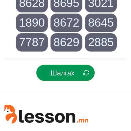
8628
8695
3021
1890
8672
8645
7787
8629
2885
Шалгах