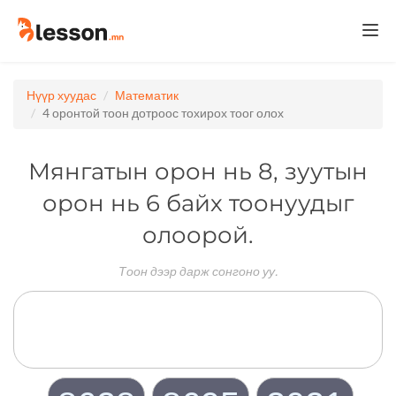
Togg
navi
Нүүр хуудас
Математик
4 оронтой тоон дотроос тохирох тоог олох
Мянгатын орон нь 8, зуутын
орон нь 6 байх тоонуудыг
олоорой.
Тоон дээр дарж сонгоно уу.