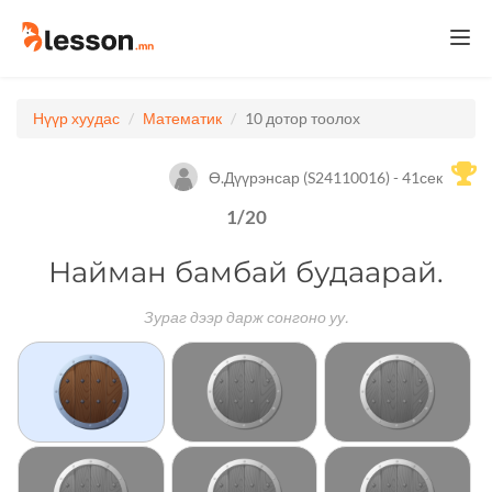
Togg
navi
Нүүр хуудас
Математик
10 дотор тоолох
Ө.Дүүрэнсар (S24110016) - 41сек
1
/
20
Найман бамбай будаарай.
Зураг дээр дарж сонгоно уу.