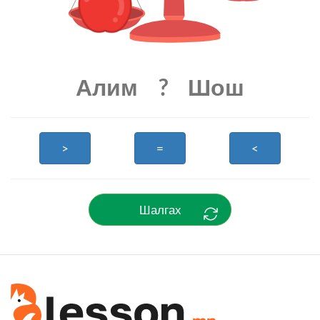
Алим
?
Шош
>
=
<
Шалгах