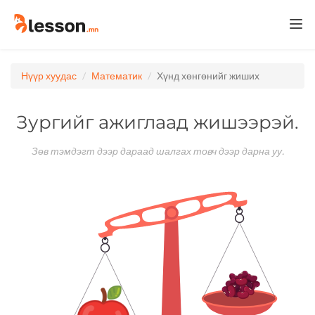
Togg
navi
Нүүр хуудас
Математик
Хүнд хөнгөнийг жиших
Зургийг ажиглаад жишээрэй.
Зөв тэмдэгт дээр дараад шалгах товч дээр дарна уу.