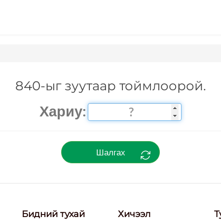
840-ыг зуутаар тоймлоорой.
Хариу:
Шалгах
Бидний тухай
Хичээл
Т