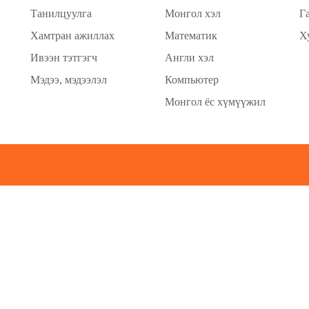
Танилцуулга
Монгол хэл
Г
Хамтран ажиллах
Математик
Х
Ивээн тэтгэгч
Англи хэл
Мэдээ, мэдээлэл
Компьютер
Монгол ёс хүмүүжил