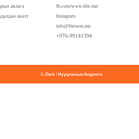
арын авлага
fb.com/www.bbe.mn
удалдан авалт
Instagram
info@blesson.mn
+976-99141394
Dark
|
Нууцлалын бодлого