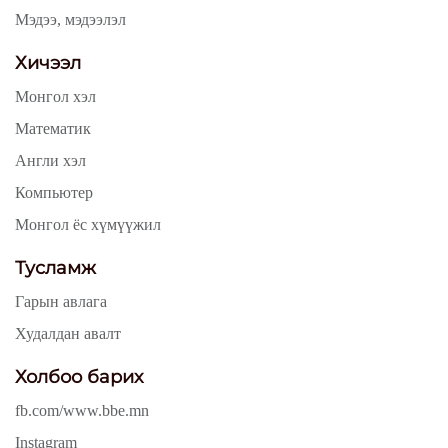
Мэдээ, мэдээлэл
Хичээл
Монгол хэл
Математик
Англи хэл
Компьютер
Монгол ёс хүмүүжил
Тусламж
Гарын авлага
Худалдан авалт
Холбоо барих
fb.com/www.bbe.mn
Instagram