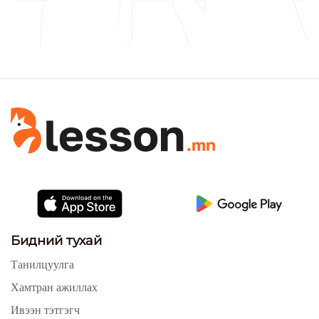
Бидний тухай
Танилцуулга
Хамтран ажиллах
Ивээн тэтгэгч