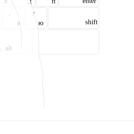
enter
л
д
п
.
/
shift
в
ю
alt