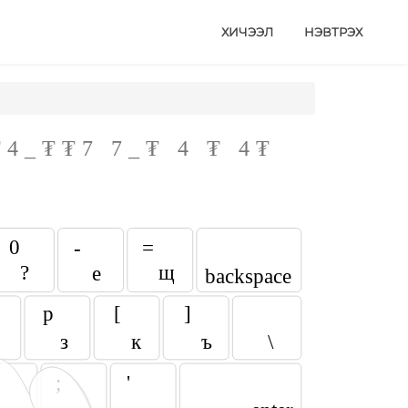
ХИЧЭЭЛ
НЭВТРЭХ
₮
4
_
₮
₮
7
7
_
₮
4
₮
4
₮
0
-
=
?
щ
е
backspace
p
[
]
з
к
ъ
\
;
'