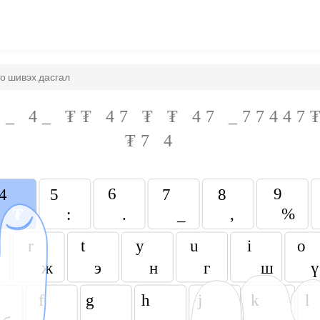
гт тоо шивэх дасгал
_
4
_
₮
₮
4
7
₮
₮
4
7
_
7
7
4
4
7
₮
7
4
6
9
4
5
7
8
,
%
₮
:
.
_
r
t
y
u
i
o
ж
э
н
г
ш
ү
f
g
h
j
k
l