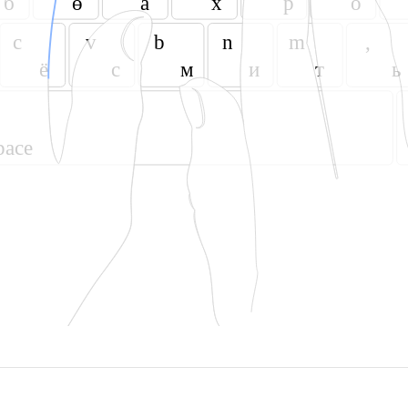
б
ө
а
х
р
о
c
v
b
n
m
,
ё
с
м
и
т
ь
pace