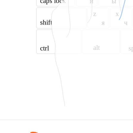
caps lock
й
ы
z
x
shift
я
ч
alt
s
ctrl