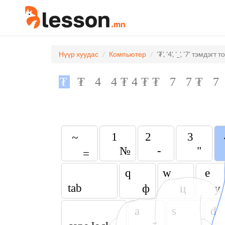
Нүүр хуудас
Компьютер
'₮', '4', '_', '7' тэмдэ
₮
₮
4
4
₮
4
₮
₮
7
7
₮
7
1
2
3
~
-
"
№
=
q
w
e
tab
ф
ц
у
a
s
d