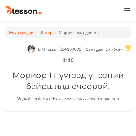
Togg
navi
Нүүр хуудас
Шатар
Мориор нүүх дасгал
Б.Мишээл (S24100002) - 22нүүдэл 19.76сек
1
/
10
Мориор 1 нүүгээд үнээний
байршилд очоорой.
Морь дээр дарж идэвхжүүлээд нүүх газар товшино.
1
H
G
F
E
D
C
B
A
2
3
4
5
6
7
8