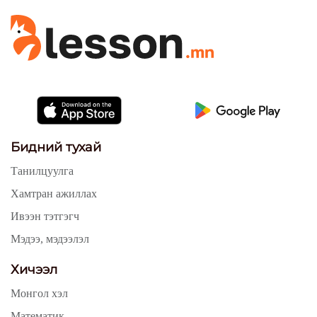
Бидний тухай
Танилцуулга
Хамтран ажиллах
Ивээн тэтгэгч
Мэдээ, мэдээлэл
Хичээл
Монгол хэл
Математик