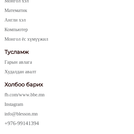
Монгол хэл
Математик
Англи хэл
Компьютер
Монгол ёс хүмүүжил
Тусламж
Гарын авлага
Худалдан авалт
Холбоо барих
fb.com/www.bbe.mn
Instagram
info@blesson.mn
+976-99141394