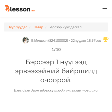
Togg
navi
Нүүр хуудас
Шатар
Бэрсээр нүүх дасгал
Б.Мишээл (S24100002) - 22нүүдэл 18.97сек
1
/
10
Бэрсээр 1 нүүгээд
эрвээхэйний байршилд
8
7
6
очоорой.
5
4
3
2
Бэрс дээр дарж идэвхжүүлээд нүүх газар товшино.
1
A
B
C
D
E
F
G
H