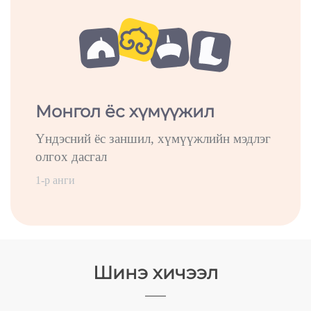
Монгол ёс хүмүүжил
Үндэсний ёс заншил, хүмүүжлийн мэдлэг
олгох дасгал
1-р анги
Шинэ хичээл