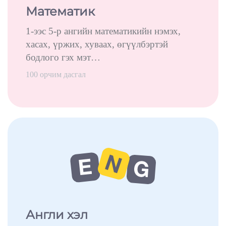
Математик
1-ээс 5-р ангийн математикийн нэмэх,
хасах, үржих, хуваах, өгүүлбэртэй
бодлого гэх мэт…
100 орчим дасгал
Англи хэл