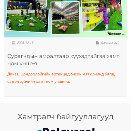
2025-12-15
Дэлгэрэнгүй
Сурагчдын амралтаар хүүхэдтэйгээ хамт
ном уншъя
Динза, Цондоолойгийн ертөнцөд очсон мэт орчинд багш,
сэтгэл зүйчийн хамт ном уншина.
Хамтрагч байгууллагууд