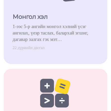
Монгол хэл
1-ээс 5-р ангийн монгол хэлний үсэг
ангилах, үеэр таслах, балархай эгшиг,
дагавар залгах гэх мэт…
22 дүрмийн дасгал