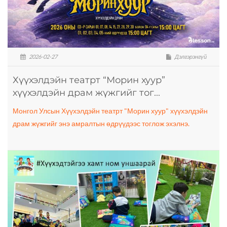
2026-02-27
Дэлгэрэнгүй
Хүүхэлдэйн театрт “Морин хуур”
хүүхэлдэйн драм жүжгийг тог...
Монгол Улсын Хүүхэлдэйн театрт "Морин хуур" хүүхэлдэйн
драм жүжгийг энэ амралтын өдрүүдээс тоглож эхэлнэ.