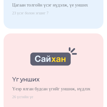
Цагаан толгойн үсэг нүдэлж, үе унших
23 үсэг болон эгшиг 7
Үг унших
Үеэр ялган будсан үгийг уншиж, нүдлэх
26 үсгийн үе