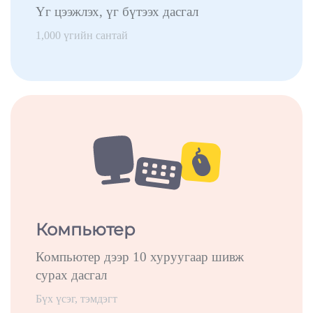
Үг цээжлэх, үг бүтээх дасгал
1,000 үгийн сантай
Компьютер
Компьютер дээр 10 хуруугаар шивж
сурах дасгал
Бүх үсэг, тэмдэгт