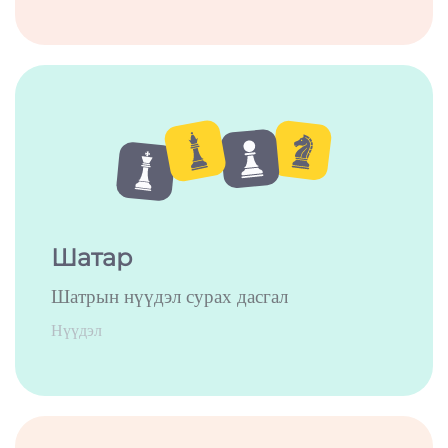
Шатар
Шатрын нүүдэл сурах дасгал
Нүүдэл