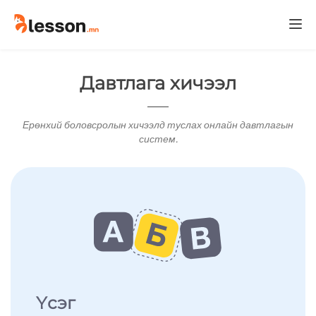
Togg
navi
Давтлага хичээл
Ерөнхий боловсролын хичээлд туслах онлайн давтлагын
систем.
Үсэг