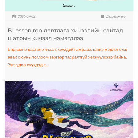
2026-07-02
Дэлгэрэнгүй
BLesson.mn давтлага хичээлийн сайтад
шатрын хичээл нэмэгдлээ
Бид шинэ дасгал хичээл, хүүхдийг амраах, шинэ мэдлэг олж
авах оюуны тоглоом зэргээр тасралтгүй хөгжүүлсээр байна.
Энэ удаа хүүхдэд с...