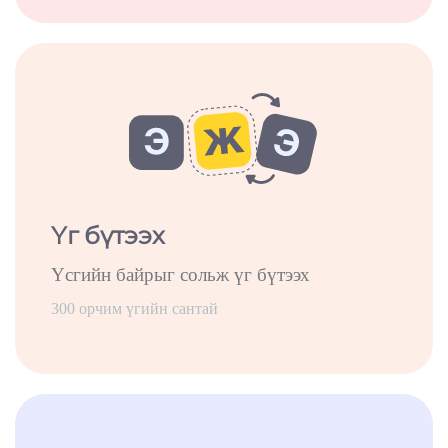
Үг бүтээх
Үсгийн байрыг сольж үг бүтээх
300 орчим үгийн сантай