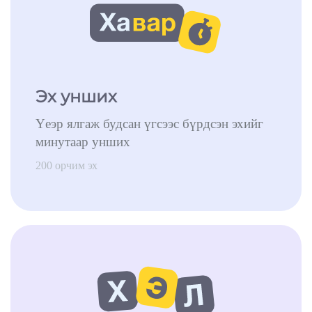
Эх унших
Үеэр ялгаж будсан үгсээс бүрдсэн эхийг
минутаар унших
200 орчим эх